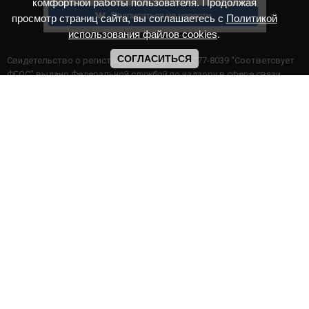
комфортной работы пользователя. Продолжая
просмотр страниц сайта, вы соглашаетесь с
Политикой
использования файлов cookies
.
СОГЛАСИТЬСЯ
Cвидетельство о регистрации СМИ ИА № ФС77-8039 "Соответсвует
ФГОС" выдано Федеральной службой по надзору в сфере связи,
информационных технологий и массовых коммуникаций.
Мероприятия проводятся в соответствии с ч.2 ст.77 Федерального
Закона Российской Федерации “Об образовании в Российской
Федерации” №273-ф3 от 29.12.2012 г. Министерство образования и
науки РФ www.минобрнауки.рф г. Москва
ИП Прасолова Ж.Ф. | ОГРН: 324890000000747
Этот сайт использует файлы cookies для более комфортной работы
пользователя. Продолжая просмотр страниц сайта, вы
соглашаетесь с
Политикой использования файлов cookies
,
Политика обработки персональных данных
,
Политикой
конфиденциальности
.
|
Архив онлайн конкурсов
|
Галерея дистанционных конкурсов
ИНФОРМАЦИЯ НА САЙТЕ НЕ ЯВЛЯЕТСЯ ПУБЛИЧНОЙ ОФЕРТОЙ