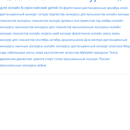
для
онлайн
Всероссийский
детей
по
фортепиано
дистанционные
декабрь
класс
дистанционный конкурс гитара
творчество
конкурсы для музыкантов
онлайн конкурс
пианистов
конкурсы пианистов
конкурс духовых инструментов
год
ноябрь
онлайн
конкурсы музыкантов
конкурсы для пианистов
музыкальные конкурсы онлайн
конкурс пианистов онлайн
апрель
май
конкурс фортепиано онлайн
июнь
июль
конкурс для пианистов
сентябрь
октябрь
дошкольников
Дню
матери
дистанционные
конкурсы
заочные конкурсы
онлайн конкурсы
дистанционный конкурс
классика
Мир
музыка
года
публикации
осень
зима
выступление
искусство
праздник
Театр
движения
движение
красота
спорт
стихи
музыкальный конкурс
Поэзия
музыкальные конкурсы
войне