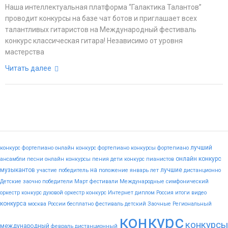
Наша интеллектуальная платформа “Галактика Талантов”
проводит конкурсы на базе чат ботов и приглашает всех
талантливых гитаристов на Международный фестиваль
конкурс классическая гитара! Независимо от уровня
мастерства
Читать далее
лучший
конкурс фортепиано
онлайн конкурс фортепиано
конкурсы фортепиано
онлайн конкурс
ансамбли
песни
онлайн конкурсы пения
дети
конкурс пианистов
музыкантов
на
лучшие
участие
победитель
положение
январь
лет
дистанционно
Детские
заочно
победители
Март
фестивали
Международные
симфонический
оркестр конкурс
духовой оркестр конкурс
Интернет
диплом
Россия
итоги
видео
конкурса
москва
России
бесплатно
фестиваль
детский
Заочные
Региональный
конкурс
конкурсы
международный
февраль
дистанционный