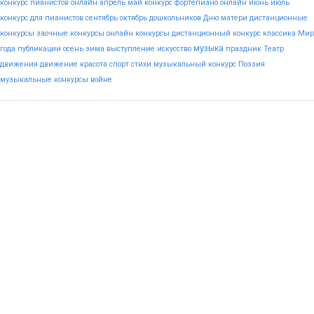
конкурс пианистов онлайн
апрель
май
конкурс фортепиано онлайн
июнь
июль
конкурс для пианистов
сентябрь
октябрь
дошкольников
Дню
матери
дистанционные
конкурсы
заочные конкурсы
онлайн конкурсы
дистанционный конкурс
классика
Мир
музыка
года
публикации
осень
зима
выступление
искусство
праздник
Театр
движения
движение
красота
спорт
стихи
музыкальный конкурс
Поэзия
музыкальные конкурсы
войне