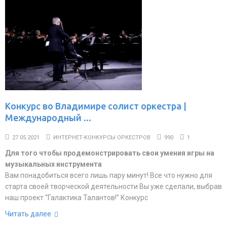
Конкурс во Владимире солист оркестра |
Международный ...
27.05.2021
ИНТЕРНЕТ-КОНКУРСЫ ОРКЕСТРОВ
990
1
Для того чтобы продемонстрировать свои умения игры на
музыкальных инструмента
Вам понадобиться всего лишь пару минут! Все что нужно для
старта своей творческой деятельности Вы уже сделали, выбрав
наш проект “Галактика Талантов!” Конкурс
Читать далее