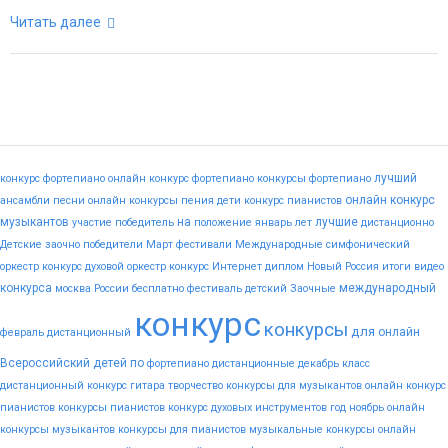
Читать далее
лучший
конкурс фортепиано
онлайн конкурс фортепиано
конкурсы фортепиано
онлайн конкурс
ансамбли
песни
онлайн конкурсы пения
дети
конкурс пианистов
музыкантов
на
лучшие
участие
победитель
положение
январь
лет
дистанционно
Детские
заочно
победители
Март
фестивали
Международные
симфонический
оркестр конкурс
духовой оркестр конкурс
Интернет
диплом
Новый
Россия
итоги
видео
конкурса
международный
москва
России
бесплатно
фестиваль
детский
Заочные
конкурс
конкурсы
для
онлайн
февраль
дистанционный
Всероссийский
детей
по
фортепиано
дистанционные
декабрь
класс
дистанционный конкурс гитара
творчество
конкурсы для музыкантов
онлайн конкурс
пианистов
конкурсы пианистов
конкурс духовых инструментов
год
ноябрь
онлайн
конкурсы музыкантов
конкурсы для пианистов
музыкальные конкурсы онлайн