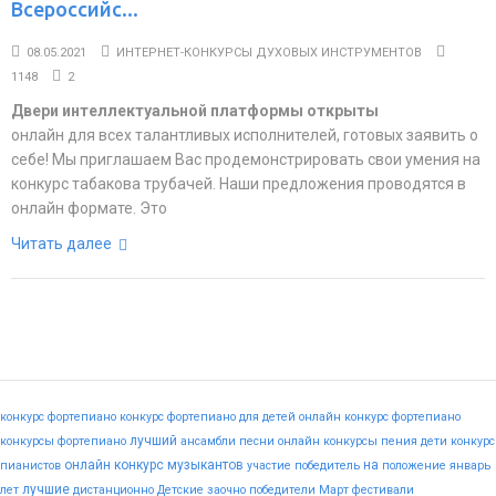
Всероссийс...
08.05.2021
ИНТЕРНЕТ-КОНКУРСЫ ДУХОВЫХ ИНСТРУМЕНТОВ
1148
2
Двери интеллектуальной платформы открыты
онлайн для всех талантливых исполнителей, готовых заявить о
себе! Мы приглашаем Вас продемонстрировать свои умения на
конкурс табакова трубачей. Наши предложения проводятся в
онлайн формате. Это
Читать далее
конкурс фортепиано
конкурс фортепиано для детей
онлайн конкурс фортепиано
лучший
конкурсы фортепиано
ансамбли
песни
онлайн конкурсы пения
дети
конкурс
онлайн конкурс музыкантов
на
пианистов
участие
победитель
положение
январь
лучшие
лет
дистанционно
Детские
заочно
победители
Март
фестивали