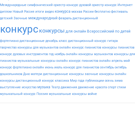
Международные
симфонический оркестр конкурс
духовой оркестр конкурс
Интернет
конкурса
диплом
Новый
Россия
итоги
видео
москва
России
бесплатно
фестиваль
международный
детский
Заочные
февраль
дистанционный
конкурс
конкурсы
для
онлайн
Всероссийский
по
детей
фортепиано
дистанционные
декабрь
класс
дистанционный конкурс гитара
творчество
конкурсы для музыкантов
онлайн конкурс пианистов
конкурсы пианистов
конкурс духовых инструментов
год
ноябрь
онлайн конкурсы музыкантов
конкурсы для
пианистов
музыкальные конкурсы онлайн
конкурс пианистов онлайн
апрель
май
конкурс фортепиано онлайн
июнь
июль
конкурс для пианистов
сентябрь
октябрь
дошкольников
Дню
матери
дистанционные конкурсы
заочные конкурсы
онлайн
конкурсы
дистанционный конкурс
классика
Мир
года
публикации
осень
зима
музыка
выступление
искусство
Театр
движения
движение
красота
спорт
стихи
музыкальный конкурс
Поэзия
музыкальные конкурсы
войне