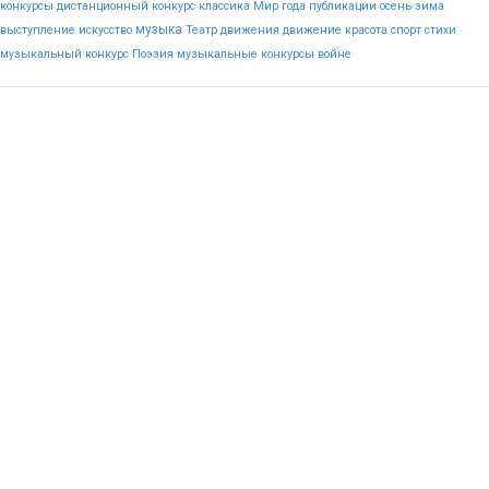
конкурсы
дистанционный конкурс
классика
Мир
года
публикации
осень
зима
музыка
выступление
искусство
Театр
движения
движение
красота
спорт
стихи
музыкальный конкурс
Поэзия
музыкальные конкурсы
войне