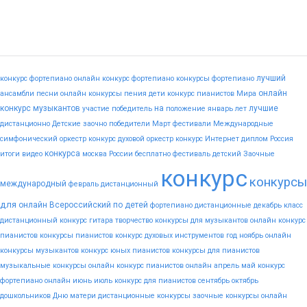
лучший
конкурс фортепиано
онлайн конкурс фортепиано
конкурсы фортепиано
онлайн
ансамбли
песни
онлайн конкурсы пения
дети
конкурс пианистов
Мира
конкурс музыкантов
на
лучшие
участие
победитель
положение
январь
лет
дистанционно
Детские
заочно
победители
Март
фестивали
Международные
симфонический оркестр конкурс
духовой оркестр конкурс
Интернет
диплом
Россия
конкурса
итоги
видео
москва
России
бесплатно
фестиваль
детский
Заочные
конкурс
конкурсы
международный
февраль
дистанционный
для
онлайн
Всероссийский
по
детей
фортепиано
дистанционные
декабрь
класс
дистанционный конкурс гитара
творчество
конкурсы для музыкантов
онлайн конкурс
пианистов
конкурсы пианистов
конкурс духовых инструментов
год
ноябрь
онлайн
конкурсы музыкантов
конкурс юных пианистов
конкурсы для пианистов
музыкальные конкурсы онлайн
конкурс пианистов онлайн
апрель
май
конкурс
фортепиано онлайн
июнь
июль
конкурс для пианистов
сентябрь
октябрь
дошкольников
Дню
матери
дистанционные конкурсы
заочные конкурсы
онлайн