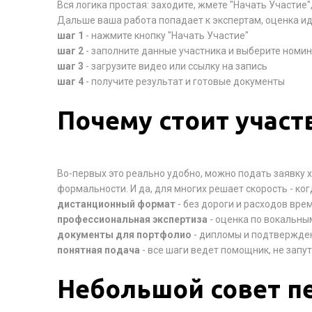
Вся логика простая: заходите, жмете "Начать Участие
Дальше ваша работа попадает к экспертам, оценка ид
шаг 1
- нажмите кнопку "Начать Участие"
шаг 2
- заполните данные участника и выберите номи
шаг 3
- загрузите видео или ссылку на запись
шаг 4
- получите результат и готовые документы
Почему стоит участ
Во-первых это реально удобно, можно подать заявку х
формальности. И да, для многих решает скорость - когд
дистанционный формат
- без дороги и расходов вре
профессиональная экспертиза
- оценка по вокальны
документы для портфолио
- дипломы и подтвержде
понятная подача
- все шаги ведет помощник, не запу
Небольшой совет п