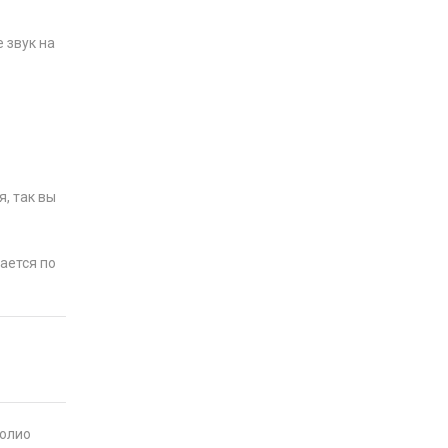
 звук на
, так вы
ается по
фолио