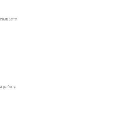
казываете
и работа