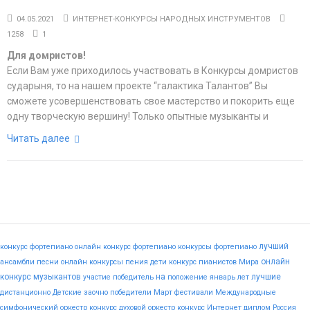
04.05.2021
ИНТЕРНЕТ-КОНКУРСЫ НАРОДНЫХ ИНСТРУМЕНТОВ
1258
1
Для домристов!
Если Вам уже приходилось участвовать в Конкурсы домристов
сударыня, то на нашем проекте “галактика Талантов” Вы
сможете усовершенствовать свое мастерство и покорить еще
одну творческую вершину! Только опытные музыканты и
Читать далее
лучший
конкурс фортепиано
онлайн конкурс фортепиано
конкурсы фортепиано
онлайн
ансамбли
песни
онлайн конкурсы пения
дети
конкурс пианистов
Мира
конкурс музыкантов
на
лучшие
участие
победитель
положение
январь
лет
дистанционно
Детские
заочно
победители
Март
фестивали
Международные
симфонический оркестр конкурс
духовой оркестр конкурс
Интернет
диплом
Россия