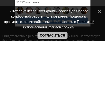
Этот сайт использует файлы cookies для более
комфортной работы пользователя. Продолжая
просмотр страниц сайта, вы соглашаетесь с
Политикой
использования файлов cookies
.
СОГЛАСИТЬСЯ
Cвидетельство о регистрации СМИ ИА № ФС77-8039 "Соответсвует
ФГОС" выдано Федеральной службой по надзору в сфере связи,
информационных технологий и массовых коммуникаций.
Мероприятия проводятся в соответствии с ч.2 ст.77 Федерального
Закона Российской Федерации “Об образовании в Российской
Федерации” №273-ф3 от 29.12.2012 г. Министерство образования и
науки РФ www.минобрнауки.рф г. Москва
ИП Прасолова Ж.Ф. | ОГРН: 324890000000747
Этот сайт использует файлы cookies для более комфортной работы
пользователя. Продолжая просмотр страниц сайта, вы
соглашаетесь с
Политикой использования файлов cookies
,
Политика обработки персональных данных
,
Политикой