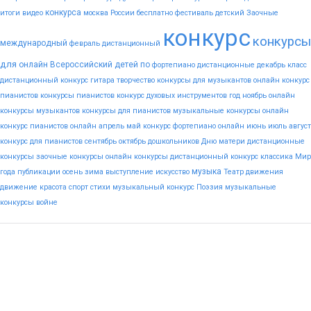
конкурса
итоги
видео
москва
России
бесплатно
фестиваль
детский
Заочные
конкурс
конкурсы
международный
февраль
дистанционный
для
онлайн
Всероссийский
детей
по
фортепиано
дистанционные
декабрь
класс
дистанционный конкурс гитара
творчество
конкурсы для музыкантов
онлайн конкурс
пианистов
конкурсы пианистов
конкурс духовых инструментов
год
ноябрь
онлайн
конкурсы музыкантов
конкурсы для пианистов
музыкальные конкурсы онлайн
конкурс пианистов онлайн
апрель
май
конкурс фортепиано онлайн
июнь
июль
август
конкурс для пианистов
сентябрь
октябрь
дошкольников
Дню
матери
дистанционные
конкурсы
заочные конкурсы
онлайн конкурсы
дистанционный конкурс
классика
Мир
музыка
года
публикации
осень
зима
выступление
искусство
Театр
движения
движение
красота
спорт
стихи
музыкальный конкурс
Поэзия
музыкальные
конкурсы
войне