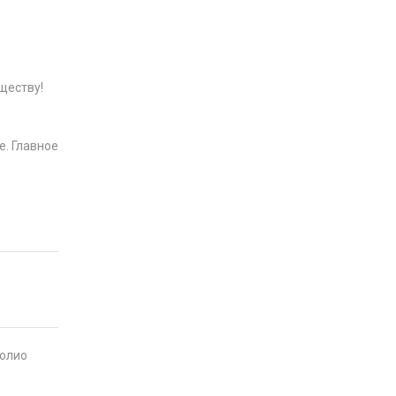
ществу!
е. Главное
фолио