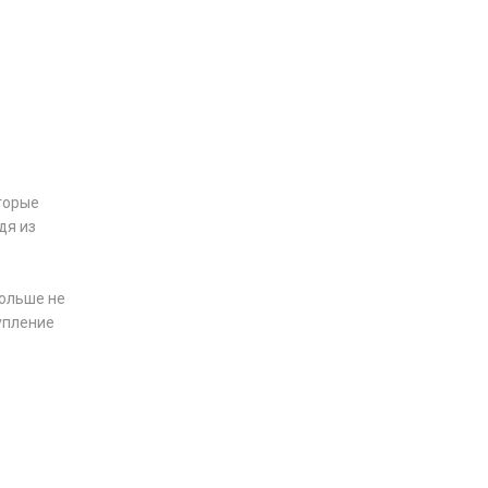
оторые
дя из
Больше не
упление