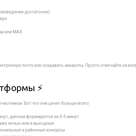
роизведение достаточно)
тере
ам или MAX
ектронную почту или создавать аккаунты. Просто отвечайте на во
атформы ⚡
частников. Вот что они ценят больше всего:
инут, диплом формируется за 3-5 минут
даже ночью или в выходные
иональные и районные конкурсы