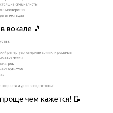
астоящие специалисты
ста мастерства
ри аттестации
в вокале 🎵
уства:
ский репертуар, оперные арии или романсы
ционных песен
ыка, рок
юных артистов
ивы
возраста и уровня подготовки!
 проще чем кажется! 📝