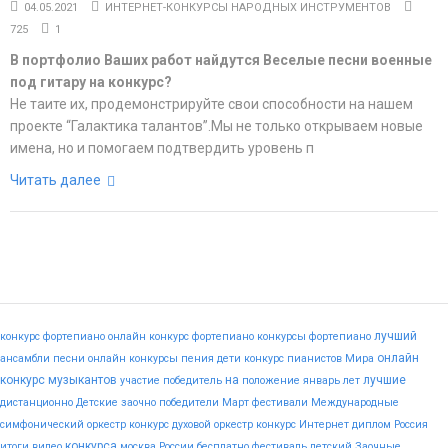
04.05.2021
ИНТЕРНЕТ-КОНКУРСЫ НАРОДНЫХ ИНСТРУМЕНТОВ
725
1
В портфолио Ваших работ найдутся Веселые песни военные
под гитару на конкурс?
Не таите их, продемонстрируйте свои способности на нашем
проекте “Галактика талантов”.Мы не только открываем новые
имена, но и помогаем подтвердить уровень п
Читать далее
лучший
конкурс фортепиано
онлайн конкурс фортепиано
конкурсы фортепиано
онлайн
ансамбли
песни
онлайн конкурсы пения
дети
конкурс пианистов
Мира
конкурс музыкантов
на
лучшие
участие
победитель
положение
январь
лет
дистанционно
Детские
заочно
победители
Март
фестивали
Международные
симфонический оркестр конкурс
духовой оркестр конкурс
Интернет
диплом
Россия
конкурса
итоги
видео
москва
России
бесплатно
фестиваль
детский
Заочные