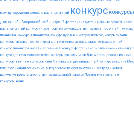
конкурс
конкурсы
международный
февраль
дистанционный
для
онлайн
Всероссийский
по
детей
фортепиано
дистанционные
декабрь
класс
дистанционный конкурс гитара
творчество
конкурсы для музыкантов
онлайн конкурс
пианистов
конкурсы пианистов
конкурс духовых инструментов
год
ноябрь
онлайн
конкурсы музыкантов
конкурсы для пианистов
музыкальные конкурсы онлайн
конкурс пианистов онлайн
апрель
май
конкурс фортепиано онлайн
июнь
июль
август
конкурс для пианистов
сентябрь
октябрь
дошкольников
Дню
матери
дистанционные
конкурсы
заочные конкурсы
онлайн конкурсы
дистанционный конкурс
классика
Мир
музыка
года
публикации
осень
зима
выступление
искусство
Театр
движения
движение
красота
спорт
стихи
музыкальный конкурс
Поэзия
музыкальные
конкурсы
войне