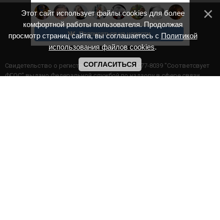
Этот сайт использует файлы cookies для более
комфортной работы пользователя. Продолжая
просмотр страниц сайта, вы соглашаетесь с
Политикой
использования файлов cookies
.
СОГЛАСИТЬСЯ
Cвидетельство о регистрации СМИ ИА № ФС77-8039 "Соответсвует
ФГОС" выдано Федеральной службой по надзору в сфере связи,
информационных технологий и массовых коммуникаций.
Мероприятия проводятся в соответствии с ч.2 ст.77 Федерального
Закона Российской Федерации “Об образовании в Российской
Федерации” №273-ф3 от 29.12.2012 г. Министерство образования и
науки РФ www.минобрнауки.рф г. Москва
ИП Прасолова Ж.Ф. | ОГРН: 324890000000747
Этот сайт использует файлы cookies для более комфортной работы
пользователя. Продолжая просмотр страниц сайта, вы
соглашаетесь с
Политикой использования файлов cookies
,
Политика обработки персональных данных
,
Политикой
конфиденциальности
.