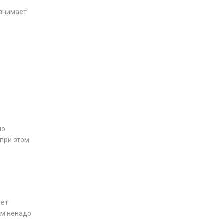
занимает
но
 при этом
ает
ам ненадо