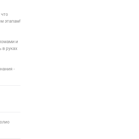
 что
ем этапам!
ломами и
 в руках
нания -
фолио