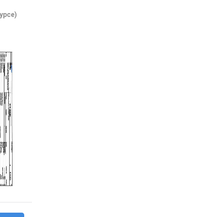
урсе)