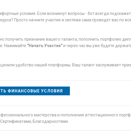
фортные условия. Если возникнут вопросы - бот всегда подскажет
курса? Просто начните участие и система сама проведет вас по вс
анс получить признание вашего таланта, пополнить портфолио дип
ве. Нажимайте
"Начать Участие"
и через час вы уже будете держать
оценили удобство нашей платформы. Ваш талант заслуживает приз
ТЬ ФИНАНСОВЫЕ УСЛОВИЯ
офессионального мастерства и пополнения аттестационного порт
Сертификатами, Благодарностями.