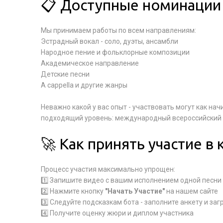
📋 Доступные номинации 
Мы принимаем работы по всем направлениям:
Эстрадный вокал - соло, дуэты, ансамбли
Народное пение и фольклорные композиции
Академическое направление
Детские песни
A cappella и другие жанры
Неважно какой у вас опыт - участвовать могут как на
подходящий уровень: международный всероссийский 
🚀 Как принять участие в 
Процесс участия максимально упрощен:
1️⃣ Запишите видео с вашим исполнением одной песни
2️⃣ Нажмите кнопку
"Начать Участие"
на нашем сайте
3️⃣ Следуйте подсказкам бота - заполните анкету и заг
4️⃣ Получите оценку жюри и диплом участника