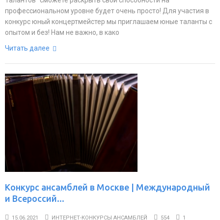
Талантов” сможете раскрыть свои способности на
профессиональном уровне будет очень просто! Для участия в
конкурс юный концертмейстер мы приглашаем юные таланты с
опытом и без! Нам не важно, в како
Читать далее
Конкурс ансамблей в Москве | Международный
и Всероссий...
15.06.2021
ИНТЕРНЕТ-КОНКУРСЫ АНСАМБЛЕЙ
554
1