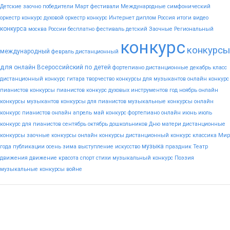
Детские
заочно
победители
Март
фестивали
Международные
симфонический
оркестр конкурс
духовой оркестр конкурс
Интернет
диплом
Россия
итоги
видео
конкурса
москва
России
бесплатно
фестиваль
детский
Заочные
Региональный
конкурс
конкурсы
международный
февраль
дистанционный
для
онлайн
Всероссийский
по
детей
фортепиано
дистанционные
декабрь
класс
дистанционный конкурс гитара
творчество
конкурсы для музыкантов
онлайн конкурс
пианистов
конкурсы пианистов
конкурс духовых инструментов
год
ноябрь
онлайн
конкурсы музыкантов
конкурсы для пианистов
музыкальные конкурсы онлайн
конкурс пианистов онлайн
апрель
май
конкурс фортепиано онлайн
июнь
июль
конкурс для пианистов
сентябрь
октябрь
дошкольников
Дню
матери
дистанционные
конкурсы
заочные конкурсы
онлайн конкурсы
дистанционный конкурс
классика
Мир
музыка
года
публикации
осень
зима
выступление
искусство
праздник
Театр
движения
движение
красота
спорт
стихи
музыкальный конкурс
Поэзия
музыкальные конкурсы
войне