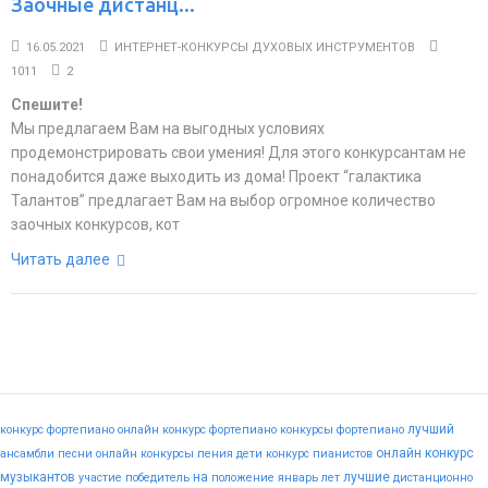
Заочные дистанц...
16.05.2021
ИНТЕРНЕТ-КОНКУРСЫ ДУХОВЫХ ИНСТРУМЕНТОВ
1011
2
Спешите!
Мы предлагаем Вам на выгодных условиях
продемонстрировать свои умения! Для этого конкурсантам не
понадобится даже выходить из дома! Проект “галактика
Талантов” предлагает Вам на выбор огромное количество
заочных конкурсов, кот
Читать далее
лучший
конкурс фортепиано
онлайн конкурс фортепиано
конкурсы фортепиано
онлайн конкурс
ансамбли
песни
онлайн конкурсы пения
дети
конкурс пианистов
музыкантов
на
лучшие
участие
победитель
положение
январь
лет
дистанционно