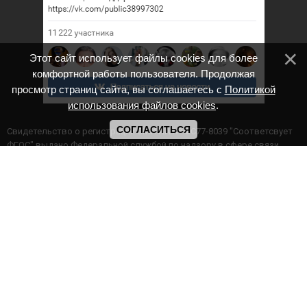
Этот сайт использует файлы cookies для более
комфортной работы пользователя. Продолжая
просмотр страниц сайта, вы соглашаетесь с
Политикой
использования файлов cookies
.
СОГЛАСИТЬСЯ
Cвидетельство о регистрации СМИ ИА № ФС77-8039 "Соответсвует
ФГОС" выдано Федеральной службой по надзору в сфере связи,
информационных технологий и массовых коммуникаций.
Мероприятия проводятся в соответствии с ч.2 ст.77 Федерального
Закона Российской Федерации “Об образовании в Российской
Федерации” №273-ф3 от 29.12.2012 г. Министерство образования и
науки РФ www.минобрнауки.рф г. Москва
ИП Прасолова Ж.Ф. | ОГРН: 324890000000747
Этот сайт использует файлы cookies для более комфортной работы
пользователя. Продолжая просмотр страниц сайта, вы