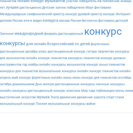
онлайн конкурс музыкантов
на
пианистов
участие
победитель
положение
январь
лучшие
лет
дистанционно
Детские
заочно
победители
Март
фестивали
Международные
симфонический оркестр конкурс
духовой оркестр конкурс
Интернет
конкурса
диплом
Россия
итоги
видео
москва
России
бесплатно
фестиваль
детский
конкурс
международный
Заочные
февраль
дистанционный
конкурсы
для
онлайн
Всероссийский
по
детей
фортепиано
дистанционные
декабрь
класс
дистанционный конкурс гитара
творчество
конкурсы
для музыкантов
онлайн конкурс пианистов
конкурсы пианистов
конкурс духовых
инструментов
год
ноябрь
онлайн конкурсы музыкантов
конкурс юных пианистов
конкурсы для пианистов
музыкальные конкурсы онлайн
конкурс пианистов онлайн
апрель
май
конкурс фортепиано онлайн
июнь
июль
конкурс для пианистов
сентябрь
октябрь
дошкольников
Дню
матери
дистанционные конкурсы
заочные конкурсы
онлайн конкурсы
дистанционный конкурс
классика
Мир
года
публикации
осень
зима
музыка
выступление
искусство
Театр
движения
движение
красота
спорт
стихи
музыкальный конкурс
Поэзия
музыкальные конкурсы
войне