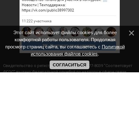
Этот сайт использует файлы cookies для более
комфортной работы пользователя. Продолжая
просмотр страниц сайта, вы соглашаетесь с
Политикой
использования файлов cookies
.
СОГЛАСИТЬСЯ
Cвидетельство о регистрации СМИ ИА № ФС77-8039 "Соответсвует
ФГОС" выдано Федеральной службой по надзору в сфере связи,
информационных технологий и массовых коммуникаций.
Мероприятия проводятся в соответствии с ч.2 ст.77 Федерального
Закона Российской Федерации “Об образовании в Российской
Федерации” №273-ф3 от 29.12.2012 г. Министерство образования и
науки РФ www.минобрнауки.рф г. Москва
ИП Прасолова Ж.Ф. | ОГРН: 324890000000747
Этот сайт использует файлы cookies для более комфортной работы