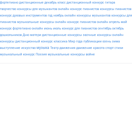
фортепиано
дистанционные
декабрь
класс
дистанционный конкурс гитара
творчество
конкурсы для музыкантов
онлайн конкурс пианистов
конкурсы пианистов
конкурс духовых инструментов
год
ноябрь
онлайн конкурсы музыкантов
конкурсы для
пианистов
музыкальные конкурсы онлайн
конкурс пианистов онлайн
апрель
май
конкурс фортепиано онлайн
июнь
июль
конкурс для пианистов
сентябрь
октябрь
дошкольников
Дню
матери
дистанционные конкурсы
заочные конкурсы
онлайн
конкурсы
дистанционный конкурс
классика
Мир
года
публикации
осень
зима
музыка
выступление
искусство
Театр
движения
движение
красота
спорт
стихи
музыкальный конкурс
Поэзия
музыкальные конкурсы
войне