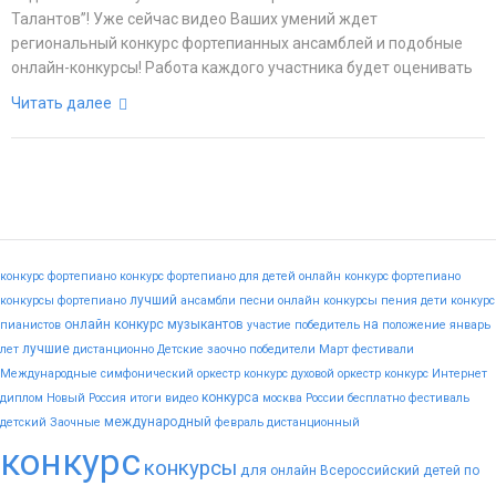
Талантов”! Уже сейчас видео Ваших умений ждет
региональный конкурс фортепианных ансамблей и подобные
онлайн-конкурсы! Работа каждого участника будет оценивать
Читать далее
конкурс фортепиано
конкурс фортепиано для детей
онлайн конкурс фортепиано
лучший
конкурсы фортепиано
ансамбли
песни
онлайн конкурсы пения
дети
конкурс
онлайн конкурс музыкантов
на
пианистов
участие
победитель
положение
январь
лучшие
лет
дистанционно
Детские
заочно
победители
Март
фестивали
Международные
симфонический оркестр конкурс
духовой оркестр конкурс
Интернет
конкурса
диплом
Новый
Россия
итоги
видео
москва
России
бесплатно
фестиваль
международный
детский
Заочные
февраль
дистанционный
конкурс
конкурсы
для
онлайн
Всероссийский
детей
по