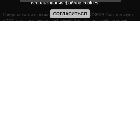
использования файлов cookies
.
СОГЛАСИТЬСЯ
Cвидетельство о регистрации СМИ ИА № ФС77-8039 "Соответсвует
ФГОС" выдано Федеральной службой по надзору в сфере связи,
информационных технологий и массовых коммуникаций.
Мероприятия проводятся в соответствии с ч.2 ст.77 Федерального
Закона Российской Федерации “Об образовании в Российской
Федерации” №273-ф3 от 29.12.2012 г. Министерство образования и
науки РФ www.минобрнауки.рф г. Москва
ИП Прасолова Ж.Ф. | ОГРН: 324890000000747
Этот сайт использует файлы cookies для более комфортной работы
пользователя. Продолжая просмотр страниц сайта, вы
соглашаетесь с
Политикой использования файлов cookies
,
Политика обработки персональных данных
,
Политикой
конфиденциальности
.
|
Архив онлайн конкурсов
|
Галерея дистанционных конкурсов
ИНФОРМАЦИЯ НА САЙТЕ НЕ ЯВЛЯЕТСЯ ПУБЛИЧНОЙ ОФЕРТОЙ
Конкурсы Международные Всероссийские Галактика Талантов
© 2016 - 2026 год