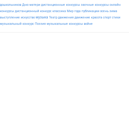
дошкольников
Дню
матери
дистанционные конкурсы
заочные конкурсы
онлайн
конкурсы
дистанционный конкурс
классика
Мир
года
публикации
осень
зима
музыка
выступление
искусство
Театр
движения
движение
красота
спорт
стихи
музыкальный конкурс
Поэзия
музыкальные конкурсы
войне