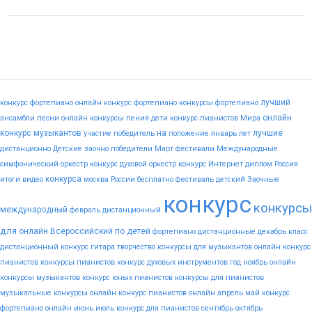
лучший
конкурс фортепиано
онлайн конкурс фортепиано
конкурсы фортепиано
онлайн
ансамбли
песни
онлайн конкурсы пения
дети
конкурс пианистов
Мира
конкурс музыкантов
на
лучшие
участие
победитель
положение
январь
лет
дистанционно
Детские
заочно
победители
Март
фестивали
Международные
симфонический оркестр конкурс
духовой оркестр конкурс
Интернет
диплом
Россия
конкурса
итоги
видео
москва
России
бесплатно
фестиваль
детский
Заочные
конкурс
конкурсы
международный
февраль
дистанционный
для
онлайн
Всероссийский
по
детей
фортепиано
дистанционные
декабрь
класс
дистанционный конкурс гитара
творчество
конкурсы для музыкантов
онлайн конкурс
пианистов
конкурсы пианистов
конкурс духовых инструментов
год
ноябрь
онлайн
конкурсы музыкантов
конкурс юных пианистов
конкурсы для пианистов
музыкальные конкурсы онлайн
конкурс пианистов онлайн
апрель
май
конкурс
фортепиано онлайн
июнь
июль
конкурс для пианистов
сентябрь
октябрь