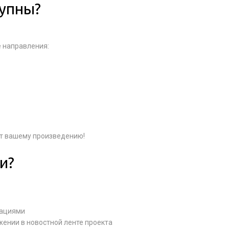
тупны?
е направления:
ит вашему произведению!
и?
дациями
ении в новостной ленте проекта