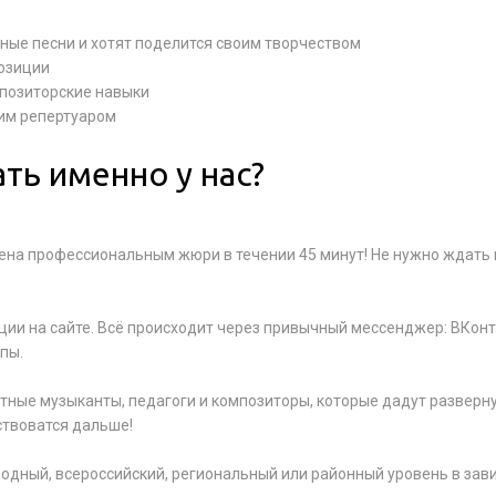
нные песни и хотят поделится своим творчеством
озиции
мпозиторские навыки
ким репертуаром
ть именно у нас?
нена профессиональным жюри в течении 45 минут! Не нужно ждать
ции на сайте. Всё происходит через привычный мессенджер: ВКонт
пы.
тные музыканты, педагоги и композиторы, которые дадут разверн
ствоватся дальше!
одный, всероссийский, региональный или районный уровень в зав