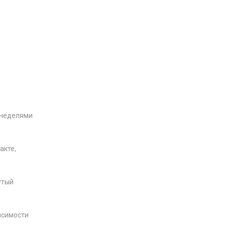
 неделями
акте,
утый
исимости