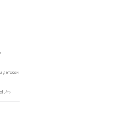
в
й детской
х! 🎶✨