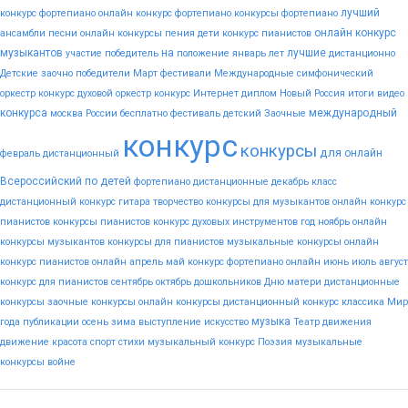
лучший
конкурс фортепиано
онлайн конкурс фортепиано
конкурсы фортепиано
онлайн конкурс
ансамбли
песни
онлайн конкурсы пения
дети
конкурс пианистов
музыкантов
на
лучшие
участие
победитель
положение
январь
лет
дистанционно
Детские
заочно
победители
Март
фестивали
Международные
симфонический
оркестр конкурс
духовой оркестр конкурс
Интернет
диплом
Новый
Россия
итоги
видео
конкурса
международный
москва
России
бесплатно
фестиваль
детский
Заочные
конкурс
конкурсы
для
онлайн
февраль
дистанционный
Всероссийский
по
детей
фортепиано
дистанционные
декабрь
класс
дистанционный конкурс гитара
творчество
конкурсы для музыкантов
онлайн конкурс
пианистов
конкурсы пианистов
конкурс духовых инструментов
год
ноябрь
онлайн
конкурсы музыкантов
конкурсы для пианистов
музыкальные конкурсы онлайн
конкурс пианистов онлайн
апрель
май
конкурс фортепиано онлайн
июнь
июль
август
конкурс для пианистов
сентябрь
октябрь
дошкольников
Дню
матери
дистанционные
конкурсы
заочные конкурсы
онлайн конкурсы
дистанционный конкурс
классика
Мир
музыка
года
публикации
осень
зима
выступление
искусство
Театр
движения
движение
красота
спорт
стихи
музыкальный конкурс
Поэзия
музыкальные
конкурсы
войне