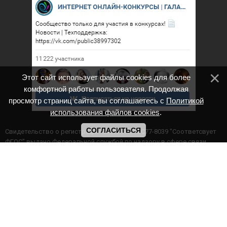
Этот сайт использует файлы cookies для более
комфортной работы пользователя. Продолжая
просмотр страниц сайта, вы соглашаетесь с
Политикой
использования файлов cookies
.
СОГЛАСИТЬСЯ
Cвидетельство о регистрации СМИ ИА № ФС77-8039 "Соответсвует
ФГОС" выдано Федеральной службой по надзору в сфере связи,
информационных технологий и массовых коммуникаций.
Мероприятия проводятся в соответствии с ч.2 ст.77 Федерального
Закона Российской Федерации “Об образовании в Российской
Федерации” №273-ф3 от 29.12.2012 г. Министерство образования и
науки РФ www.минобрнауки.рф г. Москва