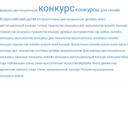
конкурс
конкурсы
для
онлайн
февраль
дистанционный
Всероссийский
детей
по
фортепиано
дистанционные
декабрь
класс
дистанционный конкурс гитара
творчество
конкурсы для музыкантов
онлайн конкурс
пианистов
конкурсы пианистов
конкурс духовых инструментов
год
ноябрь
онлайн
конкурсы музыкантов
конкурсы для пианистов
музыкальные конкурсы онлайн
конкурс пианистов онлайн
апрель
май
конкурс фортепиано онлайн
июнь
июль
август
конкурс для пианистов
сентябрь
октябрь
дошкольников
Дню
матери
дистанционные
конкурсы
заочные конкурсы
онлайн конкурсы
дистанционный конкурс
классика
Мир
музыка
года
публикации
осень
зима
выступление
искусство
Театр
движения
движение
красота
спорт
стихи
музыкальный конкурс
Поэзия
музыкальные
конкурсы
войне