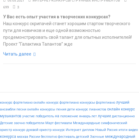
05.05.2021
ИНТЕРНЕТ-КОНКУРСЫ СТРУННЫХ ИНСТРУМЕНТОВ
699
3
У Вас есть опыт участия в творческих конкурсах?
Наш конкурс скрипачей станет хорошим стартом творческого
пути для новичков и еще одной возможностью
продемонстрировать свой талант для опытных исполнителей!
Проект “Галактика Талантов” жде
Читать далее
лучший
конкурс фортепиано
онлайн конкурс фортепиано
конкурсы фортепиано
онлайн конкурс
ансамбли
песни
онлайн конкурсы пения
дети
конкурс пианистов
музыкантов
на
лучшие
участие
победитель
положение
январь
лет
дистанционно
Детские
заочно
победители
Март
фестивали
Международные
симфонический
оркестр конкурс
духовой оркестр конкурс
Интернет
диплом
Новый
Россия
итоги
видео
конкурса
международный
москва
России
бесплатно
фестиваль
детский
Заочные