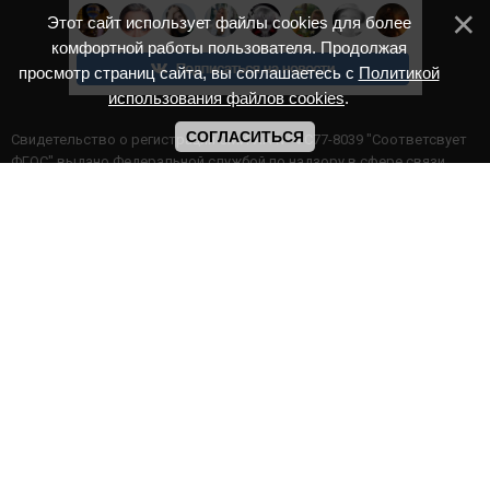
Этот сайт использует файлы cookies для более
комфортной работы пользователя. Продолжая
просмотр страниц сайта, вы соглашаетесь с
Политикой
использования файлов cookies
.
СОГЛАСИТЬСЯ
Cвидетельство о регистрации СМИ ИА № ФС77-8039 "Соответсвует
ФГОС" выдано Федеральной службой по надзору в сфере связи,
информационных технологий и массовых коммуникаций.
Мероприятия проводятся в соответствии с ч.2 ст.77 Федерального
Закона Российской Федерации “Об образовании в Российской
Федерации” №273-ф3 от 29.12.2012 г. Министерство образования и
науки РФ www.минобрнауки.рф г. Москва
ИП Прасолова Ж.Ф. | ОГРН: 324890000000747
Этот сайт использует файлы cookies для более комфортной работы
пользователя. Продолжая просмотр страниц сайта, вы
соглашаетесь с
Политикой использования файлов cookies
,
Политика обработки персональных данных
,
Политикой
конфиденциальности
.