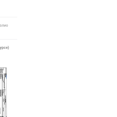
фолио
урсе)