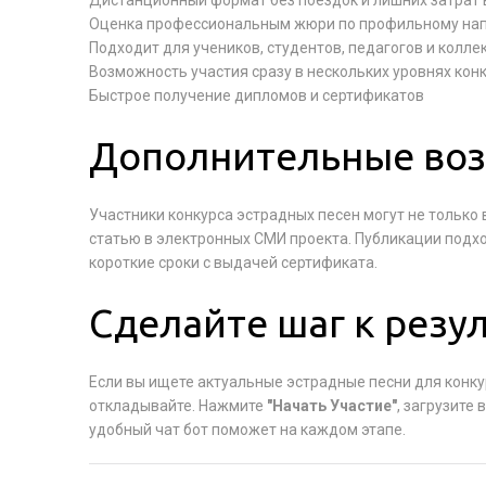
Дистанционный формат без поездок и лишних затрат
Оценка профессиональным жюри по профильному на
Подходит для учеников, студентов, педагогов и колле
Возможность участия сразу в нескольких уровнях кон
Быстрое получение дипломов и сертификатов
Дополнительные воз
Участники конкурса эстрадных песен могут не только 
статью в электронных СМИ проекта. Публикации подхо
короткие сроки с выдачей сертификата.
Сделайте шаг к резу
Если вы ищете актуальные эстрадные песни для конку
откладывайте. Нажмите
"Начать Участие"
, загрузите
удобный чат бот поможет на каждом этапе.