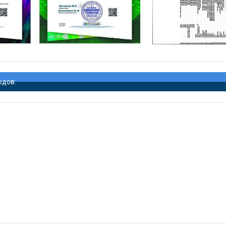
одов: