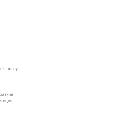
те кнопку
краткие
стации.