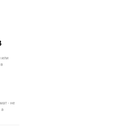
в
л или
 в
мат - не
 а