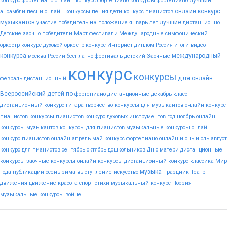
лучший
конкурс фортепиано
онлайн конкурс фортепиано
конкурсы фортепиано
онлайн конкурс
ансамбли
песни
онлайн конкурсы пения
дети
конкурс пианистов
музыкантов
на
лучшие
участие
победитель
положение
январь
лет
дистанционно
Детские
заочно
победители
Март
фестивали
Международные
симфонический
оркестр конкурс
духовой оркестр конкурс
Интернет
диплом
Россия
итоги
видео
конкурса
международный
москва
России
бесплатно
фестиваль
детский
Заочные
конкурс
конкурсы
для
онлайн
февраль
дистанционный
Всероссийский
детей
по
фортепиано
дистанционные
декабрь
класс
дистанционный конкурс гитара
творчество
конкурсы для музыкантов
онлайн конкурс
пианистов
конкурсы пианистов
конкурс духовых инструментов
год
ноябрь
онлайн
конкурсы музыкантов
конкурсы для пианистов
музыкальные конкурсы онлайн
конкурс пианистов онлайн
апрель
май
конкурс фортепиано онлайн
июнь
июль
август
конкурс для пианистов
сентябрь
октябрь
дошкольников
Дню
матери
дистанционные
конкурсы
заочные конкурсы
онлайн конкурсы
дистанционный конкурс
классика
Мир
музыка
года
публикации
осень
зима
выступление
искусство
праздник
Театр
движения
движение
красота
спорт
стихи
музыкальный конкурс
Поэзия
музыкальные конкурсы
войне