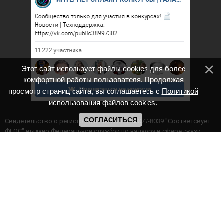
Этот сайт использует файлы cookies для более
комфортной работы пользователя. Продолжая
просмотр страниц сайта, вы соглашаетесь с
Политикой
использования файлов cookies
.
СОГЛАСИТЬСЯ
Cвидетельство о регистрации СМИ ИА № ФС77-8039 "Соответсвует
ФГОС" выдано Федеральной службой по надзору в сфере связи,
информационных технологий и массовых коммуникаций.
Мероприятия проводятся в соответствии с ч.2 ст.77 Федерального
Закона Российской Федерации “Об образовании в Российской
Федерации” №273-ф3 от 29.12.2012 г. Министерство образования и
науки РФ www.минобрнауки.рф г. Москва