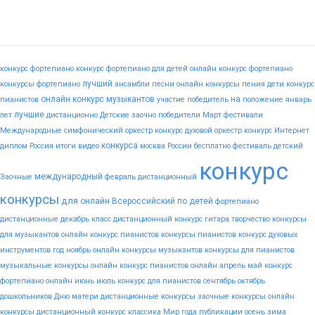
конкурс фортепиано
конкурс фортепиано для детей
онлайн конкурс фортепиано
лучший
конкурсы фортепиано
ансамбли
песни
онлайн конкурсы пения
дети
конкурс
онлайн конкурс музыкантов
на
пианистов
участие
победитель
положение
январь
лучшие
лет
дистанционно
Детские
заочно
победители
Март
фестивали
Международные
симфонический оркестр конкурс
духовой оркестр конкурс
Интернет
конкурса
диплом
Россия
итоги
видео
москва
России
бесплатно
фестиваль
детский
конкурс
международный
Заочные
февраль
дистанционный
конкурсы
для
онлайн
Всероссийский
по
детей
фортепиано
дистанционные
декабрь
класс
дистанционный конкурс гитара
творчество
конкурсы
для музыкантов
онлайн конкурс пианистов
конкурсы пианистов
конкурс духовых
инструментов
год
ноябрь
онлайн конкурсы музыкантов
конкурсы для пианистов
музыкальные конкурсы онлайн
конкурс пианистов онлайн
апрель
май
конкурс
фортепиано онлайн
июнь
июль
конкурс для пианистов
сентябрь
октябрь
дошкольников
Дню
матери
дистанционные конкурсы
заочные конкурсы
онлайн
конкурсы
дистанционный конкурс
классика
Мир
года
публикации
осень
зима