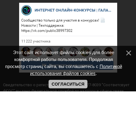
Этот сайт использует файлы cookies для более
комфортной работы пользователя. Продолжая
просмотр страниц сайта, вы соглашаетесь с
Политикой
использования файлов cookies
.
СОГЛАСИТЬСЯ
Cвидетельство о регистрации СМИ ИА № ФС77-8039 "Соответсвует
ФГОС" выдано Федеральной службой по надзору в сфере связи,
информационных технологий и массовых коммуникаций.
Мероприятия проводятся в соответствии с ч.2 ст.77 Федерального
Закона Российской Федерации “Об образовании в Российской
Федерации” №273-ф3 от 29.12.2012 г. Министерство образования и
науки РФ www.минобрнауки.рф г. Москва