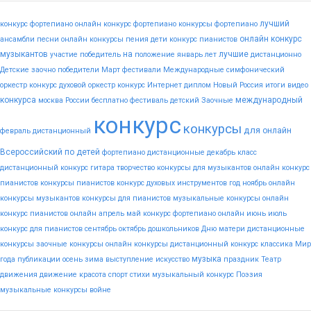
лучший
конкурс фортепиано
онлайн конкурс фортепиано
конкурсы фортепиано
онлайн конкурс
ансамбли
песни
онлайн конкурсы пения
дети
конкурс пианистов
музыкантов
на
лучшие
участие
победитель
положение
январь
лет
дистанционно
Детские
заочно
победители
Март
фестивали
Международные
симфонический
оркестр конкурс
духовой оркестр конкурс
Интернет
диплом
Новый
Россия
итоги
видео
конкурса
международный
москва
России
бесплатно
фестиваль
детский
Заочные
конкурс
конкурсы
для
онлайн
февраль
дистанционный
Всероссийский
по
детей
фортепиано
дистанционные
декабрь
класс
дистанционный конкурс гитара
творчество
конкурсы для музыкантов
онлайн конкурс
пианистов
конкурсы пианистов
конкурс духовых инструментов
год
ноябрь
онлайн
конкурсы музыкантов
конкурсы для пианистов
музыкальные конкурсы онлайн
конкурс пианистов онлайн
апрель
май
конкурс фортепиано онлайн
июнь
июль
конкурс для пианистов
сентябрь
октябрь
дошкольников
Дню
матери
дистанционные
конкурсы
заочные конкурсы
онлайн конкурсы
дистанционный конкурс
классика
Мир
музыка
года
публикации
осень
зима
выступление
искусство
праздник
Театр
движения
движение
красота
спорт
стихи
музыкальный конкурс
Поэзия
музыкальные конкурсы
войне