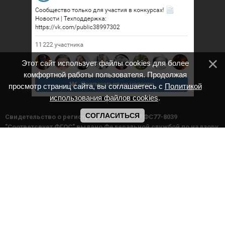
Этот сайт использует файлы cookies для более
комфортной работы пользователя. Продолжая
просмотр страниц сайта, вы соглашаетесь с
Политикой
использования файлов cookies
.
СОГЛАСИТЬСЯ
Cвидетельство о регистрации СМИ ИА № ФС77-8039
"Соответсвует ФГОС" выдано Федеральной службой по надзору
в сфере связи, информационных технологий и массовых
коммуникаций. Мероприятия проводятся в соответствии с ч.2
ст.77 Федерального Закона Российской Федерации “Об
образовании в Российской Федерации” №273-ф3 от 29.12.2012 г.
Министерство образования и науки РФ www.минобрнауки.рф г.
Москва