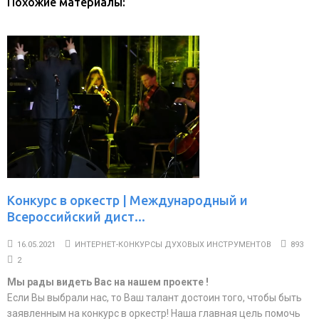
Похожие материалы:
Конкурс в оркестр | Международный и
Всероссийский дист...
16.05.2021
ИНТЕРНЕТ-КОНКУРСЫ ДУХОВЫХ ИНСТРУМЕНТОВ
893
2
Мы рады видеть Вас на нашем проекте !
Если Вы выбрали нас, то Ваш талант достоин того, чтобы быть
заявленным на конкурс в оркестр! Наша главная цель помочь