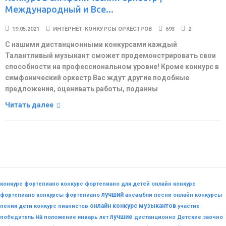
Международный и Все...
19.05.2021
ИНТЕРНЕТ-КОНКУРСЫ ОРКЕСТРОВ
693
2
С нашими дистанционными конкурсами каждый
Талантливый музыкант сможет продемонстрировать свои
способности на профессиональном уровне! Кроме конкурс в
симфонический оркестр Вас ждут другие подобные
предложения, оценивать работы, поданны
Читать далее
конкурс фортепиано
конкурс фортепиано для детей
онлайн конкурс
лучший
фортепиано
конкурсы фортепиано
ансамбли
песни
онлайн конкурсы
онлайн конкурс музыкантов
пения
дети
конкурс пианистов
участие
на
лучшие
победитель
положение
январь
лет
дистанционно
Детские
заочно