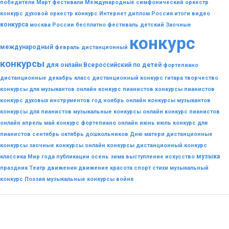
победители
Март
фестивали
Международные
симфонический оркестр
конкурс
духовой оркестр конкурс
Интернет
диплом
Россия
итоги
видео
конкурса
москва
России
бесплатно
фестиваль
детский
Заочные
конкурс
международный
февраль
дистанционный
конкурсы
для
онлайн
Всероссийский
по
детей
фортепиано
дистанционные
декабрь
класс
дистанционный конкурс гитара
творчество
конкурсы для музыкантов
онлайн конкурс пианистов
конкурсы пианистов
конкурс духовых инструментов
год
ноябрь
онлайн конкурсы музыкантов
конкурсы для пианистов
музыкальные конкурсы онлайн
конкурс пианистов
онлайн
апрель
май
конкурс фортепиано онлайн
июнь
июль
конкурс для
пианистов
сентябрь
октябрь
дошкольников
Дню
матери
дистанционные
конкурсы
заочные конкурсы
онлайн конкурсы
дистанционный конкурс
музыка
классика
Мир
года
публикации
осень
зима
выступление
искусство
праздник
Театр
движения
движение
красота
спорт
стихи
музыкальный
конкурс
Поэзия
музыкальные конкурсы
войне