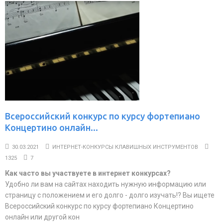
Всероссийский конкурс по курсу фортепиано
Концертино онлайн...
30.03.2021
ИНТЕРНЕТ-КОНКУРСЫ КЛАВИШНЫХ ИНСТРУМЕНТОВ
1325
7
Как часто вы участвуете в интернет конкурсах?
Удобно ли вам на сайтах находить нужную информацию или
страницу с положением и его долго - долго изучать!? Вы ищете
Всероссийский конкурс по курсу фортепиано Концертино
онлайн или другой кон