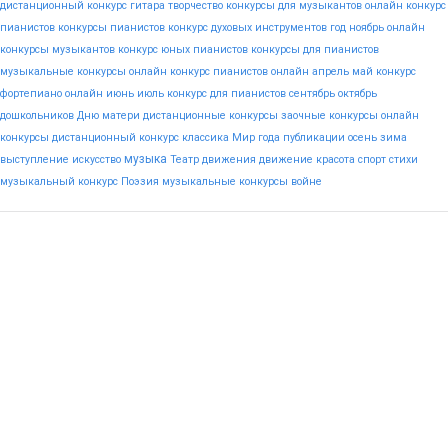
дистанционный конкурс гитара
творчество
конкурсы для музыкантов
онлайн конкурс
пианистов
конкурсы пианистов
конкурс духовых инструментов
год
ноябрь
онлайн
конкурсы музыкантов
конкурс юных пианистов
конкурсы для пианистов
музыкальные конкурсы онлайн
конкурс пианистов онлайн
апрель
май
конкурс
фортепиано онлайн
июнь
июль
конкурс для пианистов
сентябрь
октябрь
дошкольников
Дню
матери
дистанционные конкурсы
заочные конкурсы
онлайн
конкурсы
дистанционный конкурс
классика
Мир
года
публикации
осень
зима
музыка
выступление
искусство
Театр
движения
движение
красота
спорт
стихи
музыкальный конкурс
Поэзия
музыкальные конкурсы
войне