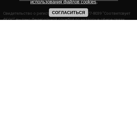
использования файлов cookies
.
СОГЛАСИТЬСЯ
Cвидетельство о регистрации СМИ ИА № ФС77-8039 "Соответсвует
ФГОС" выдано Федеральной службой по надзору в сфере связи,
информационных технологий и массовых коммуникаций.
Мероприятия проводятся в соответствии с ч.2 ст.77 Федерального
Закона Российской Федерации “Об образовании в Российской
Федерации” №273-ф3 от 29.12.2012 г. Министерство образования и
науки РФ www.минобрнауки.рф г. Москва
ИП Прасолова Ж.Ф. | ОГРН: 324890000000747
Этот сайт использует файлы cookies для более комфортной работы
пользователя. Продолжая просмотр страниц сайта, вы
соглашаетесь с
Политикой использования файлов cookies
,
Политика обработки персональных данных
,
Политикой
конфиденциальности
.
|
Архив онлайн конкурсов
|
Галерея дистанционных конкурсов
ИНФОРМАЦИЯ НА САЙТЕ НЕ ЯВЛЯЕТСЯ ПУБЛИЧНОЙ ОФЕРТОЙ
Конкурсы Международные Всероссийские Галактика Талантов
© 2016 - 2026 год