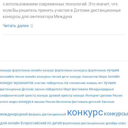
с использованием современных технологий. Это значит, что
если Вы решитесь принять участие в Детские дистанционные
конкурсы для синтезатора Междуна
Читать далее
лучший
конкурс фортепиано
онлайн конкурс фортепиано
конкурсы фортепиано
онлайн
ансамбли
песни
онлайн конкурсы пения
дети
конкурс пианистов
Мира
конкурс музыкантов
на
лучшие
участие
победитель
положение
январь
лет
дистанционно
Детские
заочно
победители
Март
фестивали
Международные
симфонический оркестр конкурс
духовой оркестр конкурс
Интернет
диплом
Россия
конкурса
итоги
видео
москва
России
бесплатно
фестиваль
детский
Заочные
конкурс
конкурсы
международный
февраль
дистанционный
для
онлайн
Всероссийский
по
детей
фортепиано
дистанционные
декабрь
класс