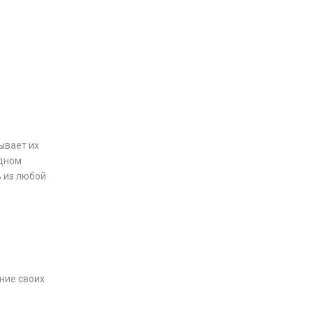
ывает их
одном
 из любой
ние своих