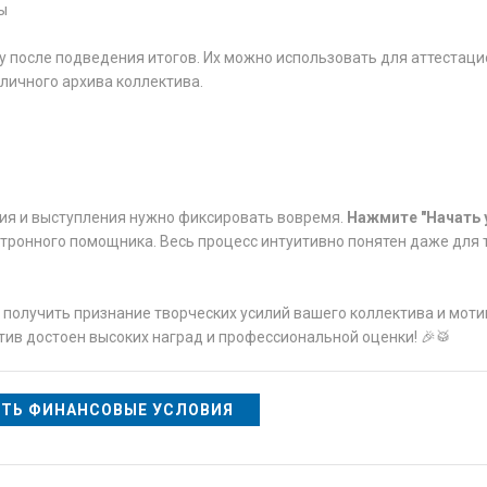
ы
у после подведения итогов. Их можно использовать для аттестац
личного архива коллектива.
ния и выступления нужно фиксировать вовремя.
Нажмите "Начать 
ктронного помощника. Весь процесс интуитивно понятен даже для т
 получить признание творческих усилий вашего коллектива и мот
тив достоен высоких наград и профессиональной оценки! 🎉🥁
ТЬ ФИНАНСОВЫЕ УСЛОВИЯ