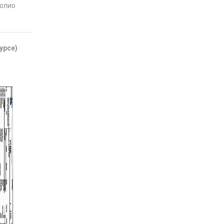
фолио
урсе)