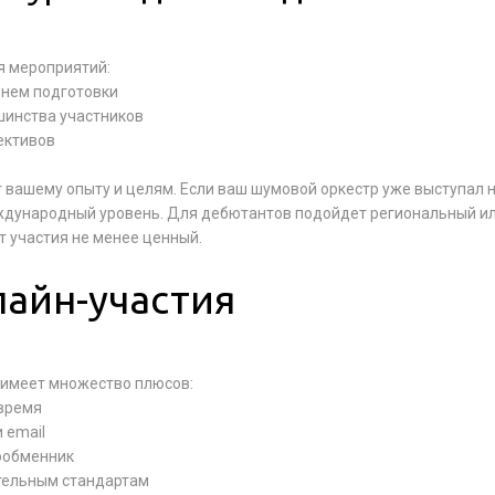
я мероприятий:
внем подготовки
шинства участников
ективов
 вашему опыту и целям. Если ваш шумовой оркестр уже выступал 
еждународный уровень. Для дебютантов подойдет региональный и
 участия не менее ценный.
лайн-участия
имеет множество плюсов:
 время
 email
лообменник
тельным стандартам