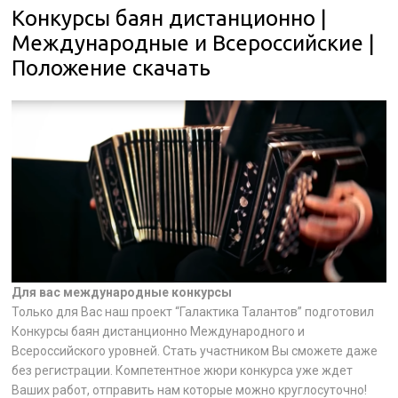
Конкурсы баян дистанционно |
Международные и Всероссийские |
Положение скачать
Для вас международные конкурсы
Только для Вас наш проект “Галактика Талантов” подготовил
Конкурсы баян дистанционно Международного и
Всероссийского уровней. Стать участником Вы сможете даже
без регистрации. Компетентное жюри конкурса уже ждет
Ваших работ, отправить нам которые можно круглосуточно!