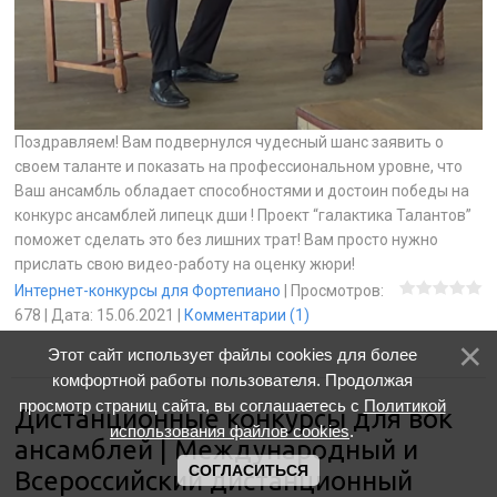
Поздравляем! Вам подвернулся чудесный шанс заявить о
своем таланте и показать на профессиональном уровне, что
Ваш ансамбль обладает способностями и достоин победы на
конкурс ансамблей липецк дши ! Проект “галактика Талантов”
поможет сделать это без лишних трат! Вам просто нужно
прислать свою видео-работу на оценку жюри!
Интернет-конкурсы для Фортепиано
|
Просмотров:
678
|
Дата:
15.06.2021
|
Комментарии (1)
Этот сайт использует файлы cookies для более
комфортной работы пользователя. Продолжая
просмотр страниц сайта, вы соглашаетесь с
Политикой
Дистанционные конкурсы для вок
использования файлов cookies
.
ансамблей | Международный и
СОГЛАСИТЬСЯ
Всероссийский дистанционный