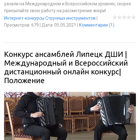
узнали на Международном и Всероссийском уровнях, скорее
присылайте свою работу на рассмотрение жюри!
Интернет-конкурсы Струнных инструментов
|
Просмотров:
679
|
Дата:
05.05.2021
|
Комментарии (1)
Конкурс ансамблей Липецк ДШИ |
Международный и Всероссийский
дистанционный онлайн конкурс|
Положение