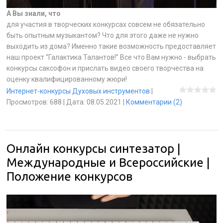
А Вы знали, что
для участия в творческих конкурсах совсем не обязательно
быть опытным музыкантом? Что для этого даже не нужно
выходить из дома? Именно такие возможность предоставляет
наш проект “Галактика Талантов!” Все что Вам нужно - выбрать
конкурсы саксофон и прислать видео своего творчества на
оценку квалифицированному жюри!
Интернет-конкурсы Духовых инструментов
|
Просмотров:
688
|
Дата:
08.05.2021
|
Комментарии (2)
Онлайн конкурсы синтезатор |
Международные и Всероссийские |
Положение конкурсов