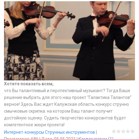
Хотите показать всем,
что Вы талантливый и перспективный музыкант? Тогда Ваше
решение выбрать для этого наш проект “Галактика Талантов”
верное! Здесь Вас ждет Калужская область конкурс струнно
смычковые скрипка. на котором Ваш талант получит
достойную оценку. Судить творчество конкурсантов будет
компетентное жюри проекта!
Интернет-конкурсы Струнных инструментов
|
Просмотров:
686
|
Дата:
05.05.2021
|
Комментарии (1)