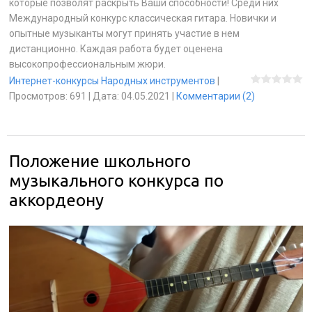
которые позволят раскрыть Ваши способности! Среди них
Международный конкурс классическая гитара. Новички и
опытные музыканты могут принять участие в нем
дистанционно. Каждая работа будет оценена
высокопрофессиональным жюри.
Интернет-конкурсы Народных инструментов
|
Просмотров:
691
|
Дата:
04.05.2021
|
Комментарии (2)
Положение школьного
музыкального конкурса по
аккордеону