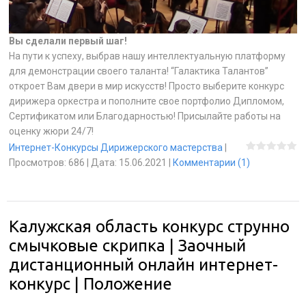
Вы сделали первый шаг!
На пути к успеху, выбрав нашу интеллектуальную платформу
для демонстрации своего таланта! “Галактика Талантов”
откроет Вам двери в мир искусств! Просто выберите конкурс
дирижера оркестра и пополните свое портфолио Дипломом,
Сертификатом или Благодарностью! Присылайте работы на
оценку жюри 24/7!
Интернет-Конкурсы Дирижерского мастерства
|
Просмотров:
686
|
Дата:
15.06.2021
|
Комментарии (1)
Калужская область конкурс струнно
смычковые скрипка | Заочный
дистанционный онлайн интернет-
конкурс | Положение