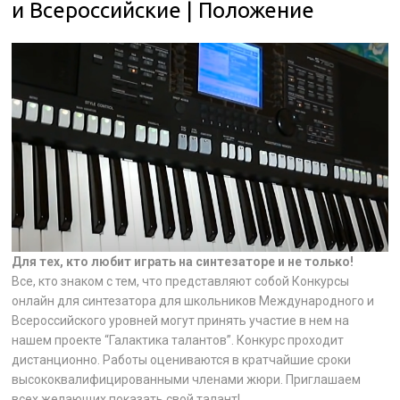
и Всероссийские | Положение
Для тех, кто любит играть на синтезаторе и не только!
Все, кто знаком с тем, что представляют собой Конкурсы
онлайн для синтезатора для школьников Международного и
Всероссийского уровней могут принять участие в нем на
нашем проекте “Галактика талантов”. Конкурс проходит
дистанционно. Работы оцениваются в кратчайшие сроки
высококвалифицированными членами жюри. Приглашаем
всех желающих показать свой талант!