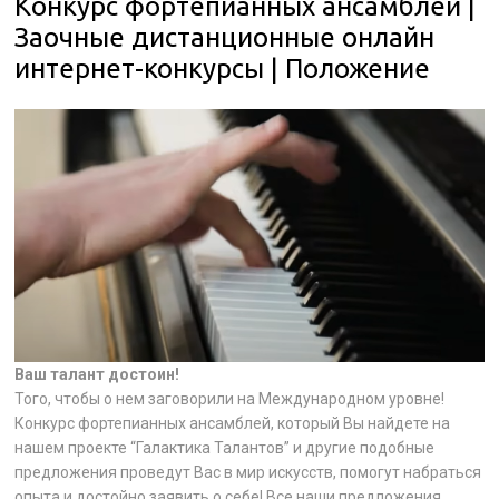
Конкурс фортепианных ансамблей |
Заочные дистанционные онлайн
интернет-конкурсы | Положение
Ваш талант достоин!
Того, чтобы о нем заговорили на Международном уровне!
Конкурс фортепианных ансамблей, который Вы найдете на
нашем проекте “Галактика Талантов” и другие подобные
предложения проведут Вас в мир искусств, помогут набраться
опыта и достойно заявить о себе! Все наши предложения