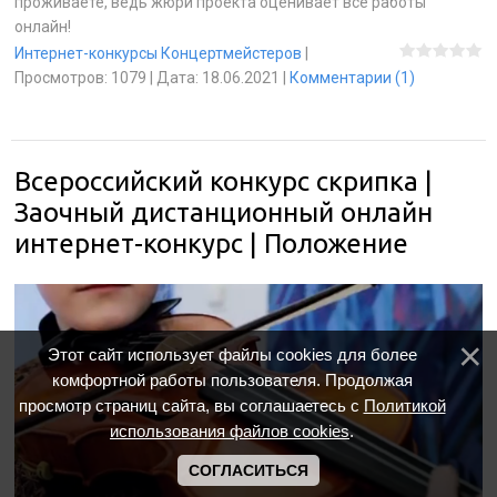
проживаете, ведь жюри проекта оценивает все работы
онлайн!
Интернет-конкурсы Концертмейстеров
|
Просмотров:
1079
|
Дата:
18.06.2021
|
Комментарии (1)
Всероссийский конкурс скрипка |
Заочный дистанционный онлайн
интернет-конкурс | Положение
Этот сайт использует файлы cookies для более
комфортной работы пользователя. Продолжая
просмотр страниц сайта, вы соглашаетесь с
Политикой
использования файлов cookies
.
СОГЛАСИТЬСЯ