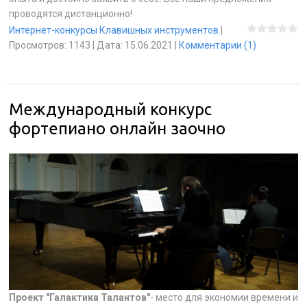
проводятся дистанционно!
Интернет-конкурсы Клавишных инструментов
|
Просмотров:
1143
|
Дата:
15.06.2021
|
Комментарии (1)
Международный конкурс
фортепиано онлайн заочно
Проект "Галактика Талантов"
- место для экономии времени и