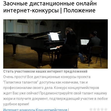
Заочные дистанционные онлайн
интернет-конкурсы | Положение
Стать участником наших интернет предложений
Очень просто! Все дистанционные конкурсы проекта
“Галактика талантов” доступны как новичкам, так и
профессионалам своего дела. Конкурс концертмейстеров
ждет Вас уже сейчас! Продемонстрируйте свой талант нашему
жюри и получите документ, подтверждающий участие в любое
удобное время!
Интернет-конкурсы Концертмейстеров
|