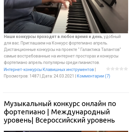
Наши конкурсы проходят в любое время и день
, удобный
для вас. Приглашаем на Конкурс фортепиано апрель.
Дистанционные конкурсы на проекте " Галактика Талантов"
самые востребованные на интернет просторах и конкурсы
фортепиано апрель популярны среди пианистов.
Интернет-конкурсы Клавишных инструментов
|
Просмотров:
1487
|
Дата:
24.03.2021
|
Комментарии (7)
Музыкальный конкурс онлайн по
фортепиано | Международный
уровень| Всероссийский уровень