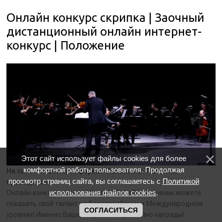
Онлайн конкурс скрипка | Заочный
дистанционный онлайн интернет-
конкурс | Положение
Этот сайт использует файлы cookies для более
комфортной работы пользователя. Продолжая
На сайте нашей платформы “Галактика Талантов”
просмотр страниц сайта, вы соглашаетесь с
Политикой
проводится
использования файлов cookies
.
Онлайн конкурс скрипка! Именно Вы и Ваши ученик можете
показать свой талант на Всероссийском и Международном
СОГЛАСИТЬСЯ
уровнях! Именно Ваше творчество достойно награды!