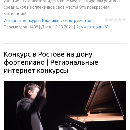
участие" вы можете увидеть своё место в мировом рейтинге
среди школ и коллективов своё место! Это прекрасная
мотивация!
Интернет-конкурсы Клавишных инструментов
|
Просмотров:
1435
|
Дата:
13.03.2021
|
Комментарии (6)
Конкурс в Ростове на дону
фортепиано | Региональные
интернет конкурсы