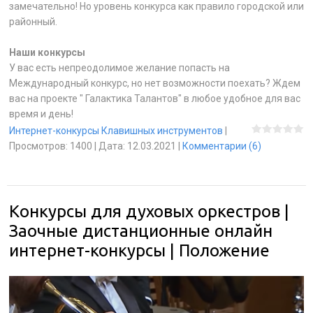
замечательно! Но уровень конкурса как правило городской или
районный.
Наши конкурсы
У вас есть непреодолимое желание попасть на
Международный конкурс, но нет возможности поехать? Ждем
вас на проекте " Галактика Талантов" в любое удобное для вас
время и день!
Интернет-конкурсы Клавишных инструментов
|
Просмотров:
1400
|
Дата:
12.03.2021
|
Комментарии (6)
Конкурсы для духовых оркестров |
Заочные дистанционные онлайн
интернет-конкурсы | Положение