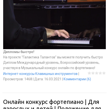
Дипломы быстро!
На проекте "Галактика Талантов" вы можете получить быстро
Диплом Международный уровень, Всероссийский уровень,
участвуя в Музыкальный конкурс онлайн по фортепиано!
Интернет-конкурсы Клавишных инструментов
|
Просмотров:
1468
|
Дата:
16.03.2021
|
Комментарии (6)
Онлайн конкурс фортепиано | Для
взрослых и детей | Положение для