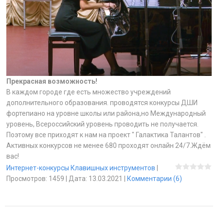
Прекрасная возможность!
В каждом городе где есть множество учреждений
дополнительного образования. проводятся конкурсы ДШИ
фортепиано на уровне школы или района,но Международный
уровень, Всероссийский уровень проводить не получается.
Поэтому все приходят к нам на проект " Галактика Талантов" .
Активных конкурсов не менее 680 проходят онлайн 24/7.Ждём
вас!
Интернет-конкурсы Клавишных инструментов
|
Просмотров:
1459
|
Дата:
13.03.2021
|
Комментарии (6)